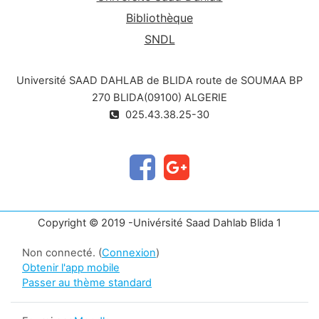
matière a pour objectif de sensibiliser les
Bibliothèque
étudiants aux enjeux, contenus et actions du
SNDL
développement durable. Il s’agit de leur faire
prendre conscience qu’une série de besoins
Université SAAD DAHLAB de BLIDA route de SOUMAA BP
sociaux, dans des domaines comme l’éducation,
la santé, la protection sociale et l’emploi, tout en
270 BLIDA(09100) ALGERIE
prêtant attention au changement climatique et à
025.43.38.25-30
la protection de l’environnement qu’il est possible
d’agir pour la préservation de l’environnement, à
travers leur formation.
Copyright © 2019 -Univérsité Saad Dahlab Blida 1
Non connecté. (
Connexion
)
Obtenir l'app mobile
Passer au thème standard