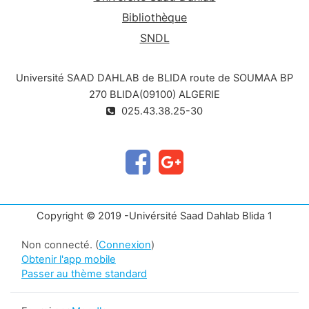
matière a pour objectif de sensibiliser les
Bibliothèque
étudiants aux enjeux, contenus et actions du
SNDL
développement durable. Il s’agit de leur faire
prendre conscience qu’une série de besoins
Université SAAD DAHLAB de BLIDA route de SOUMAA BP
sociaux, dans des domaines comme l’éducation,
la santé, la protection sociale et l’emploi, tout en
270 BLIDA(09100) ALGERIE
prêtant attention au changement climatique et à
025.43.38.25-30
la protection de l’environnement qu’il est possible
d’agir pour la préservation de l’environnement, à
travers leur formation.
Copyright © 2019 -Univérsité Saad Dahlab Blida 1
Non connecté. (
Connexion
)
Obtenir l'app mobile
Passer au thème standard