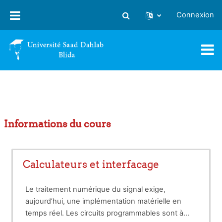
Passer au contenu principal
Connexion
Activer/désactiver la saisie
Informations du cours
Calculateurs et interfacage
Le traitement numérique du signal exige,
aujourd’hui, une implémentation matérielle en
temps réel. Les circuits programmables sont à