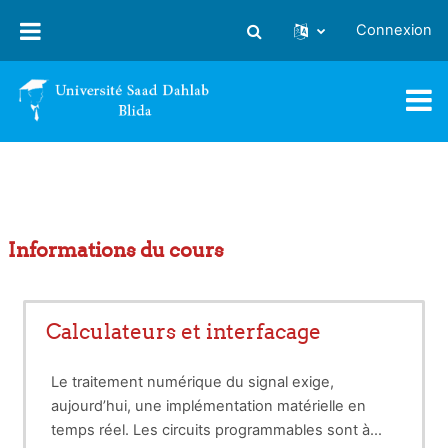
Passer au contenu principal
Connexion
Activer/désactiver la saisie
Informations du cours
Calculateurs et interfacage
Le traitement numérique du signal exige,
aujourd’hui, une implémentation matérielle en
temps réel. Les circuits programmables sont à