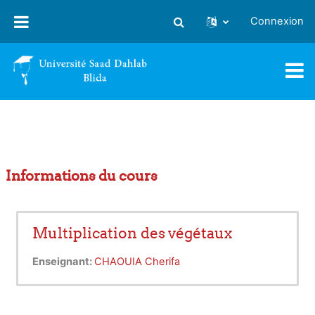
Passer au contenu principal
Connexion
Activer/désactiver la saisie
Informations du cours
Multiplication des végétaux
Enseignant:
CHAOUIA Cherifa