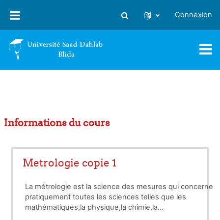
Passer au contenu principal
Connexion
Activer/désactiver la saisie
Informations du cours
Metrologie copie 1
La métrologie est la science des mesures qui concerne
pratiquement toutes les sciences telles que les
mathématiques,la physique,la chimie,la
médecine,l'astrologie et toutes les sciences technologie