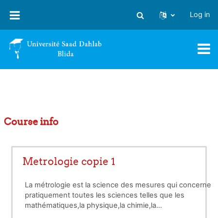
Skip to main content
Log in
Toggle search input
Course info
Metrologie copie 1
La métrologie est la science des mesures qui concerne
pratiquement toutes les sciences telles que les
mathématiques,la physique,la chimie,la
médecine,l'astrologie et toutes les sciences technologie