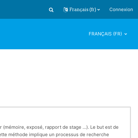
Français ‎(fr)‎
Connexion
Activer/désactiver la saisie de recherch
FRANÇAIS ‎(FR)‎
er (mémoire, exposé, rapport de stage …). Le but est de
 Cette méthode implique un processus de recherche