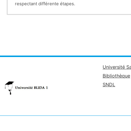
respectant différente étapes.
Université S
Bibliothèque
SNDL