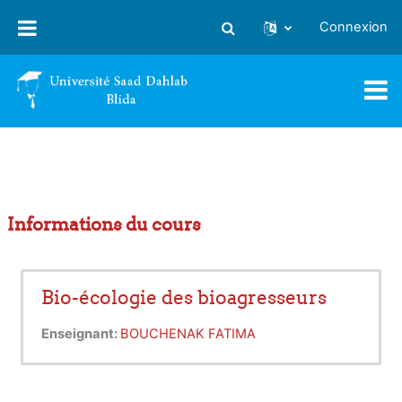
Passer au contenu principal
Connexion
Activer/désactiver la saisie
Informations du cours
Bio-écologie des bioagresseurs
Enseignant:
BOUCHENAK FATIMA