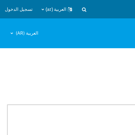
العربية ‎(ar)‎
تسجيل الدخول
تبديل إدخال البحث
العربية ‎(AR)‎