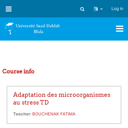
Skip to main content
Log in
Toggle search input
Course info
Adaptation des microorganismes
au stress TD
Teacher:
BOUCHENAK FATIMA