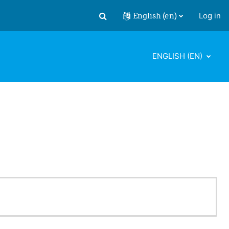
English ‎(en)‎
Log in
Toggle search input
ENGLISH ‎(EN)‎