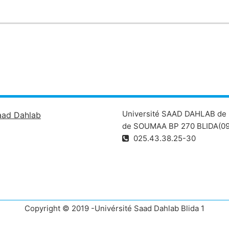
ée ST, section C et C'.
Université SAAD DAHLAB de 
aad Dahlab
de SOUMAA BP 270 BLIDA(09
025.43.38.25-30
Copyright © 2019 -Univérsité Saad Dahlab Blida 1