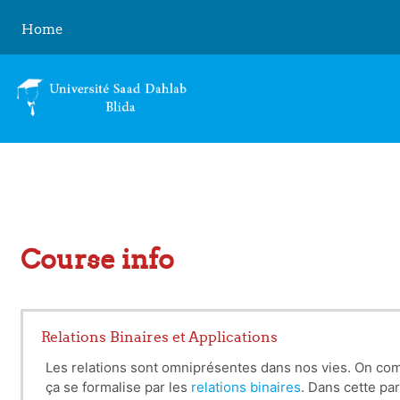
Skip to main content
Home
Course info
Relations Binaires et Applications
Les relations sont omniprésentes dans nos vies. On comp
ça se formalise par les
relations binaires
. Dans cette pa