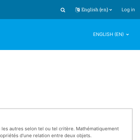
English ‎(en)‎
Log in
Toggle search input
ENGLISH ‎(EN)‎
les autres selon tel ou tel critère. Mathématiquement
opriétés d'une relation entre deux objets.