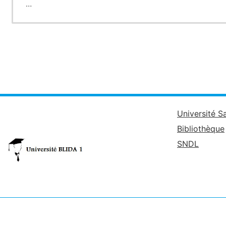
P.S. Ce cours est destiné aux étudiants de première ann
Université S
Bibliothèque
SNDL