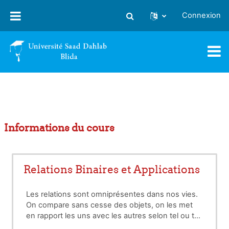
Passer au contenu principal
Connexion
Activer/désactiver la saisie
Informations du cours
Relations Binaires et Applications
Les relations sont omniprésentes dans nos vies.
On compare sans cesse des objets, on les met
en rapport les uns avec les autres selon tel ou tel
critère. Mathématiquement ça se formalise par les