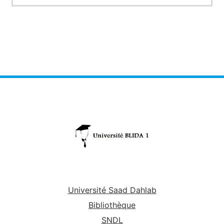
relations binaires
. Dans cette partie du chapitre,
on va principalement apprendre à étudier les
propriétés d'une relation entre deux objets.
P.S. Ce cours est destiné aux étudiants de
première année ST, section C et C'.
Université Saad Dahlab
Bibliothèque
SNDL