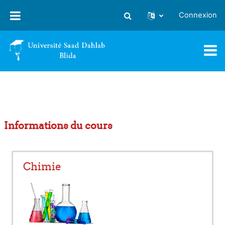
Passer au contenu principal
Connexion
Activer/désactiver la saisie
Informations du cours
Chimie