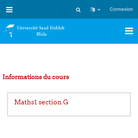
Passer au contenu principal
Connexion
Activer/désactiver la saisie
Informations du cours
Maths1 section G