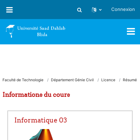
Passer au contenu principal
Connexion
Activer/désactiver la saisie
Faculté de Technologie
Département Génie Civil
Licence
Résumé
Informations du cours
Informatique 03