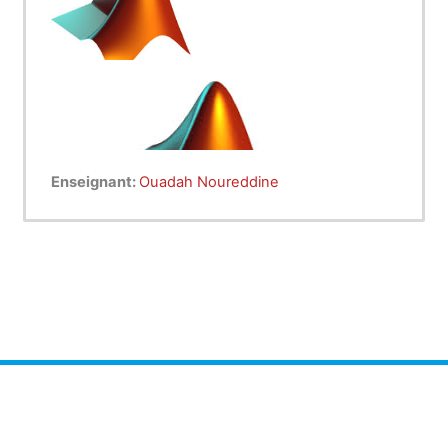
Enseignant:
Ouadah Noureddine
Ce module s'adresse aux étudiants de 2éme
année licence Génie Civil. il consiste
à Apprendre à l’étudiant la programmation
en
utilisant des logiciels faciles d’accès tels que
MATLAB
.