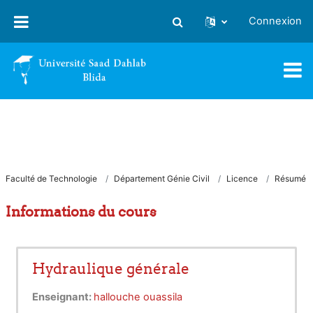
Passer au contenu principal
Connexion
Activer/désactiver la saisie
Faculté de Technologie
Département Génie Civil
Licence
Résumé
Informations du cours
Hydraulique générale
Enseignant:
hallouche ouassila