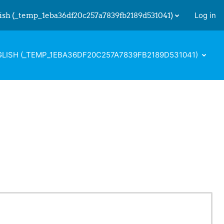
ish ‎(_temp_1eba36df20c257a7839fb2189d531041)‎
Log in
 input
LISH ‎(_TEMP_1EBA36DF20C257A7839FB2189D531041)‎