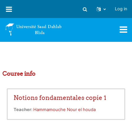
Skip to main content
Log in
Toggle search input
Course info
Notions fondamentales copie 1
Teacher:
Hammamouche Nour el houda