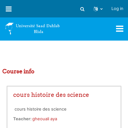
Skip to main content
Log in
Toggle search input
Course info
cours histoire des science
cours histoire des science
Teacher:
gheouali aya