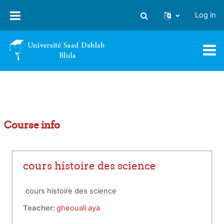
Skip to main content
Log in
Toggle search input
Course info
cours histoire des science
cours histoire des science
Teacher:
gheouali aya