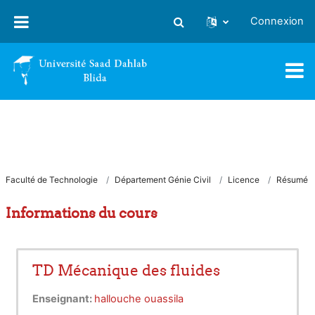
Passer au contenu principal
Connexion
Activer/désactiver la saisie
Faculté de Technologie
Département Génie Civil
Licence
Résumé
Informations du cours
TD Mécanique des fluides
Enseignant:
hallouche ouassila