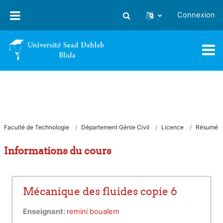
Passer au contenu principal
Connexion
Activer/désactiver la saisie
Faculté de Technologie
Département Génie Civil
Licence
Résumé
Informations du cours
Mécanique des fluides copie 6
Enseignant:
remini boualem