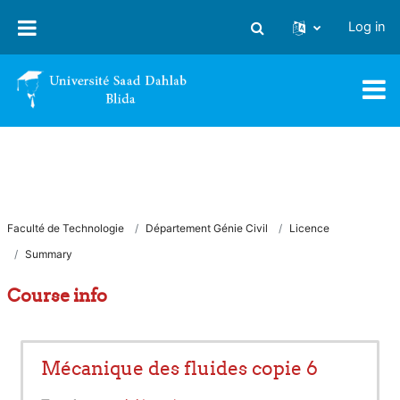
Skip to main content
Log in
Toggle search input
Faculté de Technologie
Département Génie Civil
Licence
Summary
Course info
Mécanique des fluides copie 6