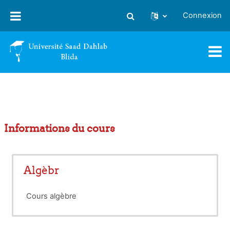
Passer au contenu principal
Connexion
Activer/désactiver la saisie
Informations du cours
Algèbr
Cours algèbre