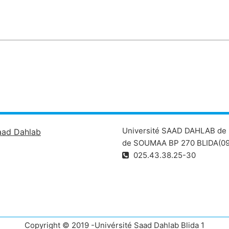
ifférents intervenants
chelle internationale et national
Université SAAD DAHLAB de 
aad Dahlab
de SOUMAA BP 270 BLIDA(09
025.43.38.25-30
Copyright © 2019 -Univérsité Saad Dahlab Blida 1