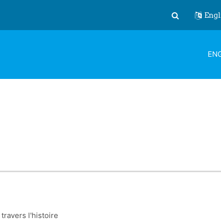
Engl
Toggle search
ENG
ravers l'histoire