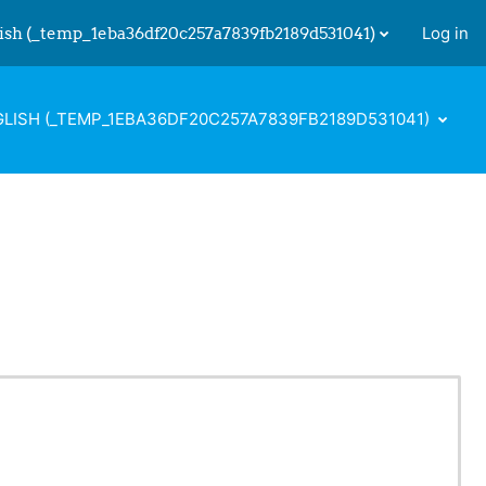
ish ‎(_temp_1eba36df20c257a7839fb2189d531041)‎
Log in
 input
LISH ‎(_TEMP_1EBA36DF20C257A7839FB2189D531041)‎