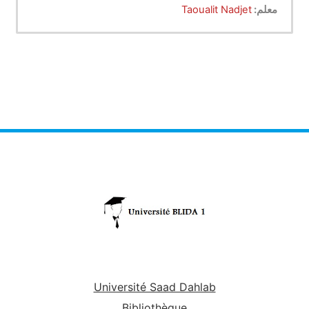
les méthodes chromatographiques ; Principe
معلم:
Taoualit Nadjet
général de la séparation chromatographique ;
Chapitre 2 :
Chromatographie en phase liquide ;
Chromatographie en phase gazeuse.
Spectroscopie moléculaire UV – Visible : Principe ;
Notions théoriques ; Appareillage ; Interprétation
d’un spectre d’absorption UV-Visible.
Chapitre 3:
Spectroscopie Infrarouge (IR) : Principe ; Notions
théoriques ; Appareillage ; Interprétation d’un
spectre d’absorption IR.
Université Saad Dahlab
Bibliothèque