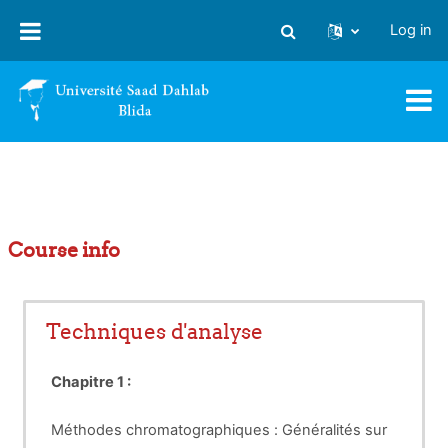
Skip to main content
Log in
Toggle search input
Course info
Techniques d'analyse
Chapitre 1 :
Méthodes chromatographiques : Généralités sur