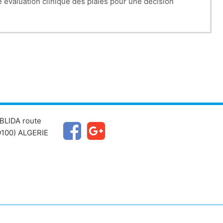
e évaluation clinique des plaies pour une décision
BLIDA route
100) ALGERIE