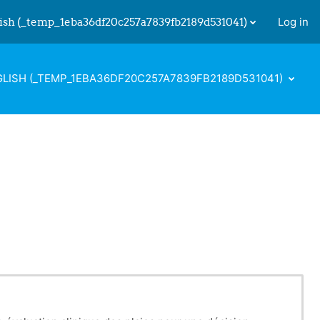
ish ‎(_temp_1eba36df20c257a7839fb2189d531041)‎
Log in
 input
LISH ‎(_TEMP_1EBA36DF20C257A7839FB2189D531041)‎