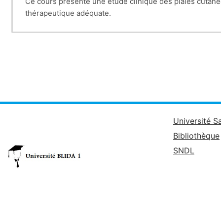
Ce cours présente une étude clinique des plaies cutanée
thérapeutique adéquate.
Université S
Bibliothèque
SNDL