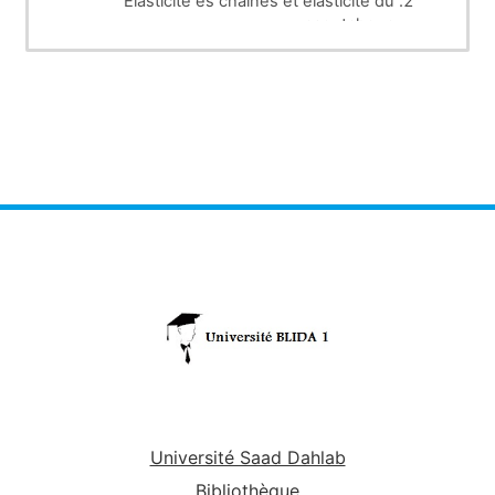
Élasticité es chaines et élasticité du
caoutchouc
Application à la distribution radiale des
colloïdes
Polymères LCST
Université Saad Dahlab
Bibliothèque