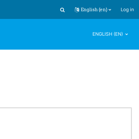
English ‎(en)‎
Log in
Toggle search input
ENGLISH ‎(EN)‎