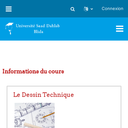
Passer au contenu principal
Connexion
Activer/désactiver la saisie
Informations du cours
Le Dessin Technique