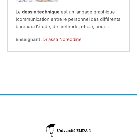
Le
dessin technique
est un langage graphique
(communication entre le personnel des différents
bureaux d’étude, de méthode, etc…), pour
représenter une conception de produits
Ce cours est destiné aux étudiants de la 2ème
Enseignant:
Driassa Noreddine
mécaniques (ou autres domaines comme le
année licence (semestre 3) du Département de
génie civil, etc…). Il s'agit d'un ensemble de
Mécanique.
conventions normalisées pour représenter des
objets et constructions.