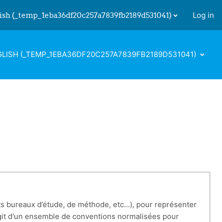
ish ‎(_temp_1eba36df20c257a7839fb2189d531041)‎
Log in
 input
LISH ‎(_TEMP_1EBA36DF20C257A7839FB2189D531041)‎
s bureaux d’étude, de méthode, etc…), pour représenter
agit d'un ensemble de conventions normalisées pour