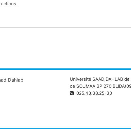
ructions.
ants de la 2ème année licence (semestre 3) du Département de
Université SAAD DAHLAB de 
aad Dahlab
de SOUMAA BP 270 BLIDA(09
025.43.38.25-30