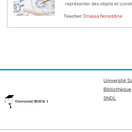
représenter des objets et const
Ce cours est destiné aux étudi
Teacher:
Driassa Noreddine
Université S
Bibliothèque
SNDL