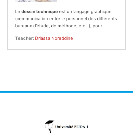
Le
dessin technique
est un langage graphique
(communication entre le personnel des différents
bureaux d’étude, de méthode, etc…), pour
représenter une conception de produits
Ce cours est destiné aux étudiants de la 2ème
Teacher:
Driassa Noreddine
mécaniques (ou autres domaines comme le
année licence (semestre 3) du Département de
génie civil, etc…). Il s'agit d'un ensemble de
Mécanique.
conventions normalisées pour représenter des
objets et constructions.