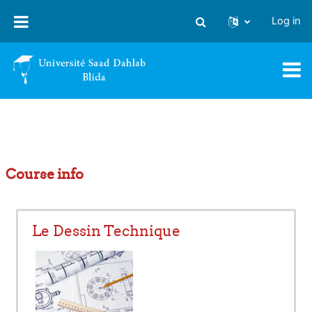
Skip to main content
Log in
Toggle search input
Course info
Le Dessin Technique