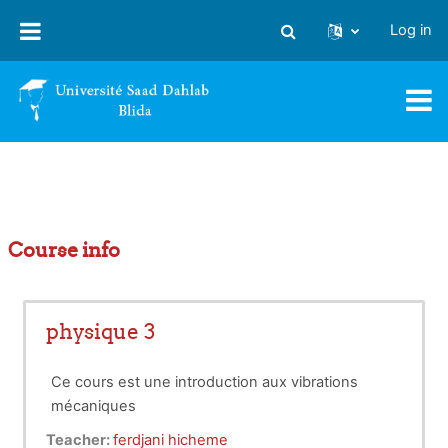
Skip to main content
Log in
Toggle search input
Course info
physique 3
Ce cours est une introduction aux vibrations
mécaniques
Teacher:
ferdjani hicheme