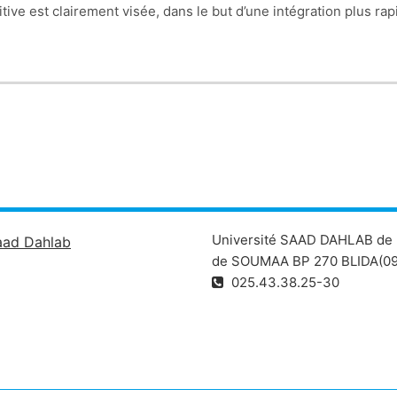
itive est clairement visée, dans le but d’une intégration plus ra
its ‘bioactifs’, qui présentent une affinité avec les tissus envi
Université SAAD DAHLAB de 
aad Dahlab
de SOUMAA BP 270 BLIDA(09
025.43.38.25-30