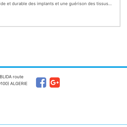
pide et durable des implants et une guérison des tissus.
ronnant et permettent une intégration plus rapide des
BLIDA route
100) ALGERIE