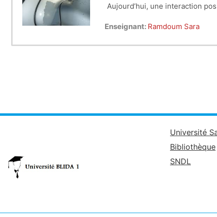
Aujourd’hui, une interaction pos
On cherche alors des matériaux d
Enseignant:
Ramdoum Sara
biomatériaux.
Université S
Bibliothèque
SNDL