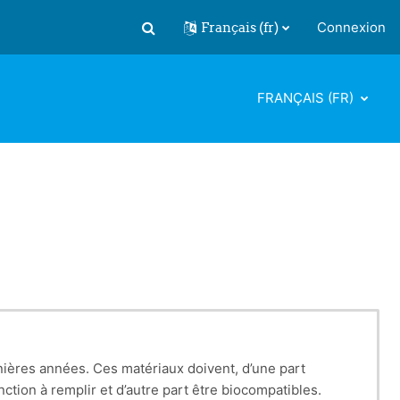
Français ‎(fr)‎
Connexion
Activer/désactiver la saisie de recherch
FRANÇAIS ‎(FR)‎
ières années. Ces matériaux doivent, d’une part
nction à remplir et d’autre part être biocompatibles.