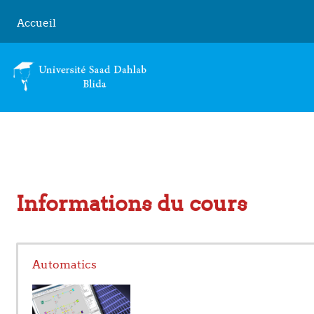
Passer au contenu principal
Accueil
Informations du cours
Automatics