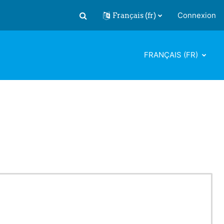
Français ‎(fr)‎
Connexion
Activer/désactiver la saisie de recherch
FRANÇAIS ‎(FR)‎