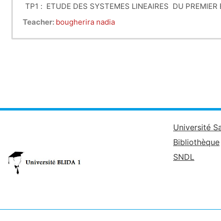
TP1 : ETUDE DES SYSTEMES LINEAIRES DU PREMIE
D'ETAT
Teacher:
bougherira nadia
TP 2 : ANALYSE DES SYSTEMES ECHANTILLONNES 
TP 3 : PLACEMENT DE POLES PAR RETOUR D'ETAT
Université S
Bibliothèque
SNDL