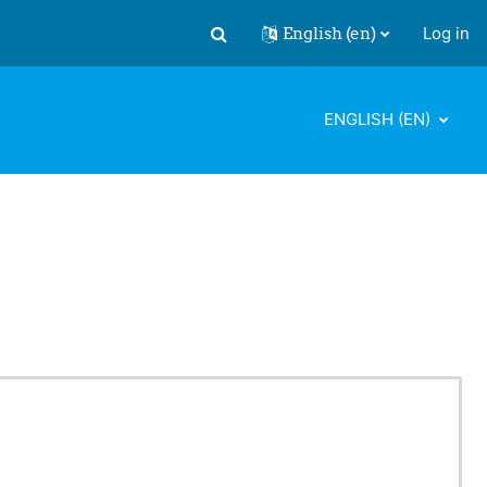
English ‎(en)‎
Log in
Toggle search input
ENGLISH ‎(EN)‎