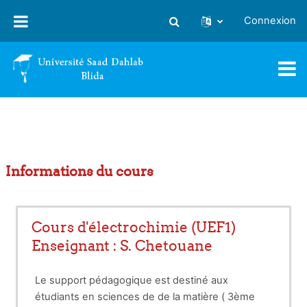
Passer au contenu principal
Connexion
Activer/désactiver la saisie
Informations du cours
Cours d'électrochimie (UEF1)
Enseignant : S. Chetouane
Le support pédagogique est destiné aux
étudiants en sciences de de la matière ( 3ème