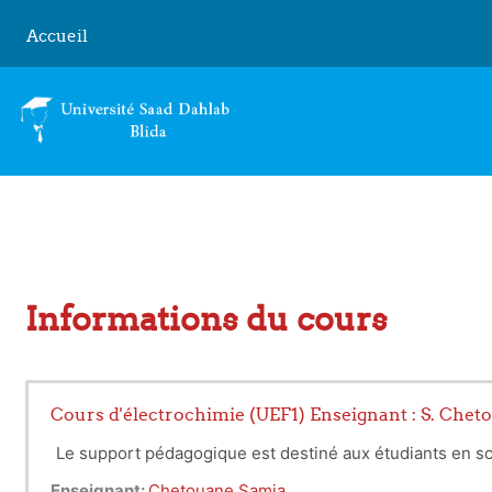
Passer au contenu principal
Accueil
Informations du cours
Cours d'électrochimie (UEF1) Enseignant : S. Chet
Le support pédagogique est destiné aux étudiants en sc
Enseignant:
Chetouane Samia