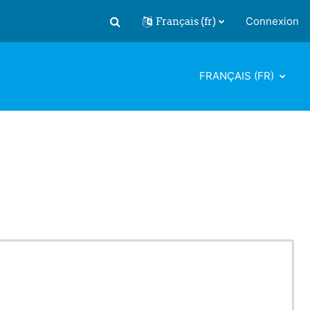
Français ‎(fr)‎
Connexion
Activer/désactiver la saisie de recherch
FRANÇAIS ‎(FR)‎