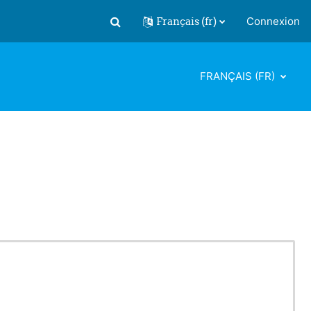
Français ‎(fr)‎
Connexion
Activer/désactiver la saisie de recherch
FRANÇAIS ‎(FR)‎