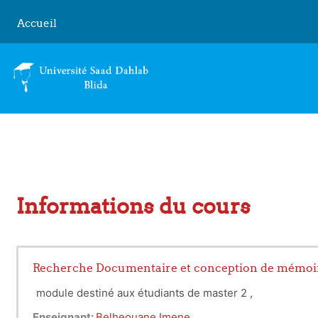
Passer au contenu principal
Accueil
Informations du cours
Recherche Documentaire et conception de mémoir
module destiné aux étudiants de master 2 ,
Enseignant:
Belheouane Imene