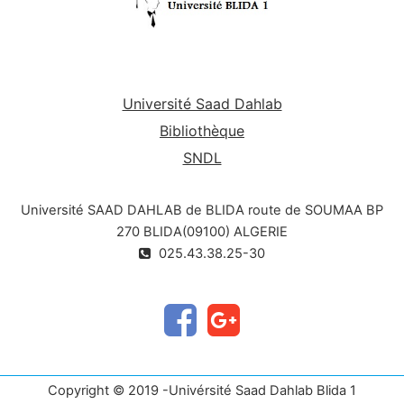
amplifient et les renvoient vers
le sol. Leur altitude élevée leur
permet de “voir” une grande
partie de la Terre, ce qui
constitue leur principal avantage
Université Saad Dahlab
dans le domaine des
Bibliothèque
télécommunications : ils peuvent
couvrir de vastes surfaces sur la
SNDL
planète.
Université SAAD DAHLAB de BLIDA route de SOUMAA BP
270 BLIDA(09100) ALGERIE
025.43.38.25-30
Copyright © 2019 -Univérsité Saad Dahlab Blida 1