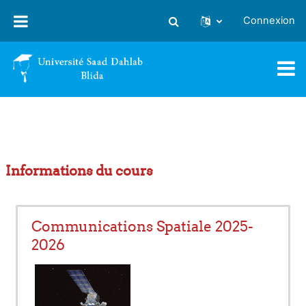
Passer au contenu principal
Connexion
Activer/désactiver la saisie
Informations du cours
Communications Spatiale 2025-
2026