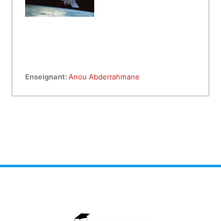
Télécommunications
Enseignant:
Anou Abderrahmane
Spatiale
Les satellites de
télécommunications sont des
stations hertziennes dans
l’espace. Ils servent en gros à la
même chose que les tours
hertziennes que l’on voit le long
des autoroutes. Ces satellites
reçoivent des signaux radio
transmis depuis la Terre, les