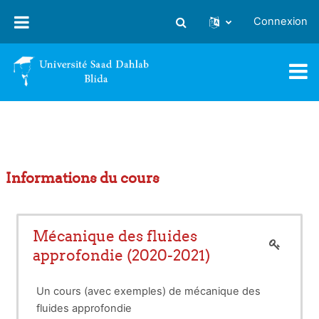
Passer au contenu principal
Connexion
Activer/désactiver la saisie
Informations du cours
Mécanique des fluides
approfondie (2020-2021)
Un cours (avec exemples) de mécanique des
fluides approfondie