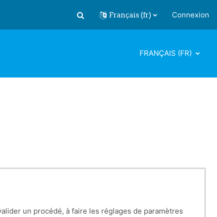
Français ‎(fr)‎
Connexion
Activer/désactiver la saisie de recherch
FRANÇAIS ‎(FR)‎
 valider un procédé, à faire les réglages de paramètres