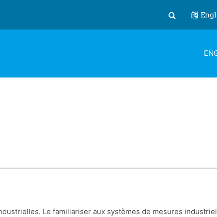
Engl
Toggle search
ENG
dustrielles. Le familiariser aux systèmes de mesures industriels