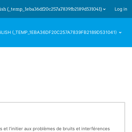
ish ‎(_temp_1eba36df20c257a7839fb2189d531041)‎
Log in
 input
LISH ‎(_TEMP_1EBA36DF20C257A7839FB2189D531041)‎
 et l’initier aux problèmes de bruits et interférences