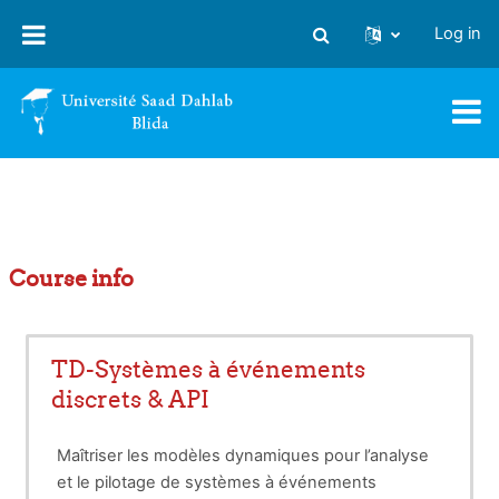
Skip to main content
Log in
Toggle search input
Course info
TD-Systèmes à événements
discrets & API
Maîtriser les modèles dynamiques pour l’analyse
et le pilotage de systèmes à événements