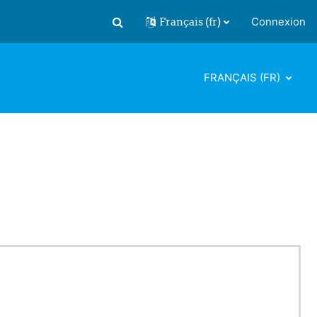
Français ‎(fr)‎
Connexion
Activer/désactiver la saisie de recherch
FRANÇAIS ‎(FR)‎