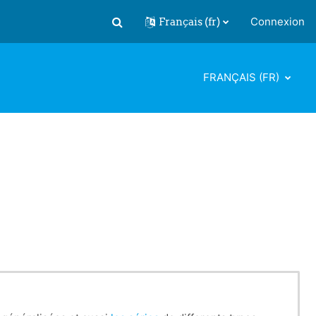
Français ‎(fr)‎
Connexion
Activer/désactiver la saisie de recherch
FRANÇAIS ‎(FR)‎