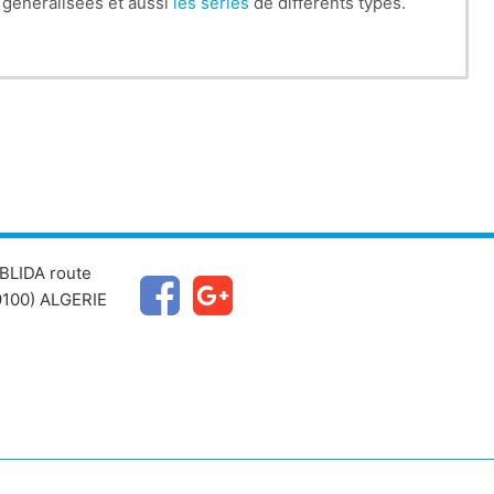
s généralisées et aussi
les séries
de differents types.
BLIDA route
100) ALGERIE