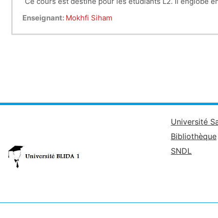
Ce cours est déstiné pour les étudiants L2. Il englobe en
Enseignant:
Mokhfi Siham
Université S
Bibliothèque
SNDL