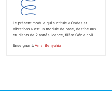
Le présent module qui s'intitule «
Ondes et
Vibrations » est un module de base, destiné aux
étudiants de 2 année licence, filière Génie civil
(GC). Le présent cours se base sur la résolution
Enseignant:
Amar Benyahia
des problèmes liés aux vibrations des systèmes
mécaniques. Plusieurs exercices corrigés,
groupés par sections et classés par difficulté
croissante qui facilitent l'apprentissage par
l'exemple se trouvent dans ce manuscrit ainsi
que des animations vidéo facilement accessibles,
qui permettent de mieux visualiser les
phénomènes des systèmes vibratoires.